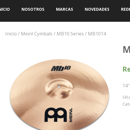
NICIO
NOSOTROS
MARCAS
NOVEDADES
RED
Inicio
/
Meinl Cymbals
/
MB10 Series
/ MB1014
M
Re
14
SKU
Cat