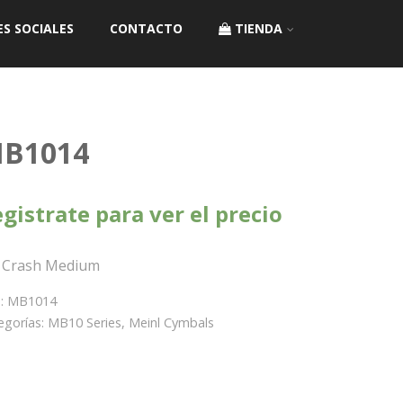
ES SOCIALES
CONTACTO
TIENDA
B1014
gistrate para ver el precio
″ Crash Medium
:
MB1014
egorías:
MB10 Series
,
Meinl Cymbals