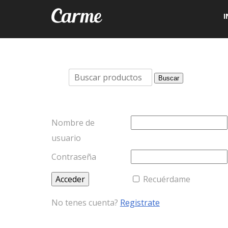
I
Buscar
Buscar
por:
Nombre de
usuario
Contraseña
Recuérdame
No tenes cuenta?
Registrate