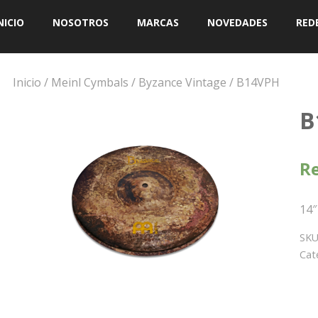
NICIO
NOSOTROS
MARCAS
NOVEDADES
RED
Inicio
/
Meinl Cymbals
/
Byzance Vintage
/ B14VPH
B
Re
14″
SKU
Cat