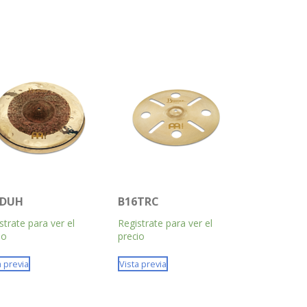
5DUH
B16TRC
strate para ver el
Registrate para ver el
io
precio
a previa
Vista previa