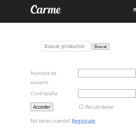
I
Buscar
Buscar
por:
Nombre de
usuario
Contraseña
Recuérdame
No tenes cuenta?
Registrate