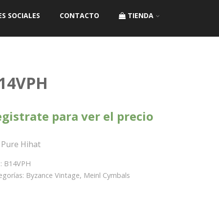
ES SOCIALES
CONTACTO
TIENDA
14VPH
gistrate para ver el precio
 Pure Hihat
:
B14VPH
egorías:
Byzance Vintage
,
Meinl Cymbals