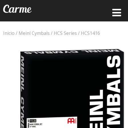
Inicio
/
Meinl Cymbals
/
HCS Series
/ HCS1416