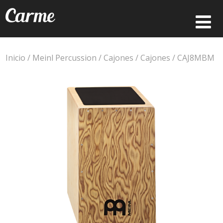
Inicio
/
Meinl Percussion
/
Cajones
/
Cajones
/ CAJ8MBM