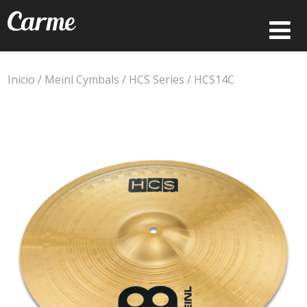
Inicio
/
Meinl Cymbals
/
HCS Series
/ HCS14C