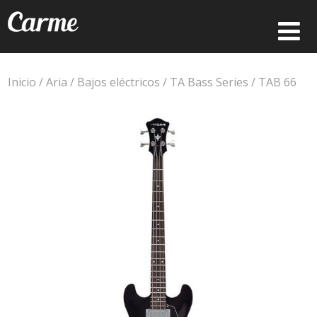
Inicio
/
Aria
/
Bajos eléctricos
/
TA Bass Series
/ TAB 66