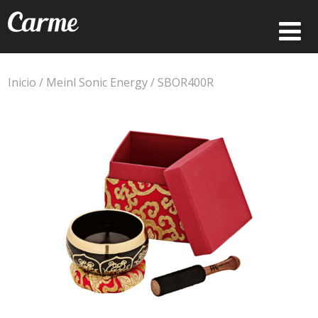
Inicio
/
Meinl Sonic Energy
/ SBOR400R