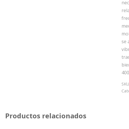
nec
rel
fre
med
mol
se 
vib
tra
bie
400
SKU
Cat
Productos relacionados