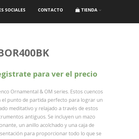
ES SOCIALES
CONTACTO
TIENDA
BOR400BK
gistrate para ver el precio
nco Ornamental & OM series. Estos cuencos
 el punto de partida perfecto para lograr un
ado meditativo y relajado a través de estos
trumentos antiguos. Se incluyen un mazo
onante, un anillo acolchado y una caja de
sentación para proporcionar todo lo que se