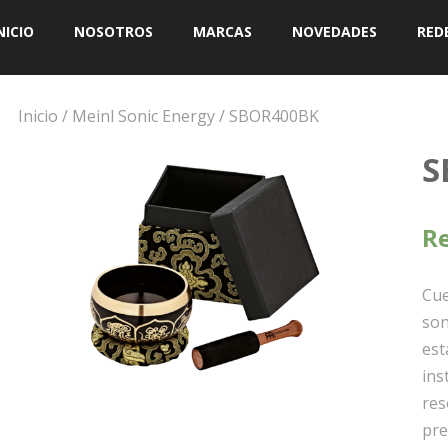
NICIO
NOSOTROS
MARCAS
NOVEDADES
RED
Inicio
/
Meinl Sonic Energy
/ SBOR400BK
S
Re
Cue
son
est
ins
res
pre