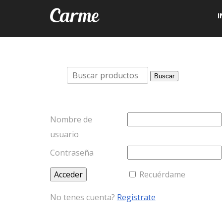
I
Buscar
Buscar
por:
Nombre de
usuario
Contraseña
Recuérdame
No tenes cuenta?
Registrate