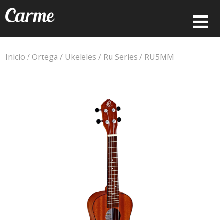
Inicio
/
Ortega
/
Ukeleles
/
Ru Series
/ RU5MM