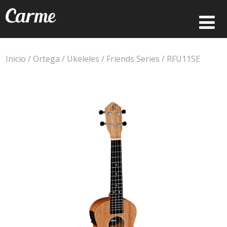
Inicio
/
Ortega
/
Ukeleles
/
Friends Series
/ RFU11SE