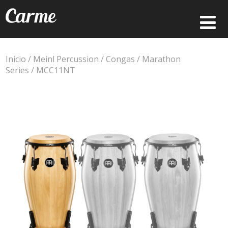
Inicio
/
Meinl Percussion
/
Congas
/
Marathon
Series
/ MCC11NT