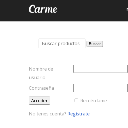
I
Buscar
Buscar
por:
Nombre de
usuario
Contraseña
Recuérdame
No tenes cuenta?
Registrate