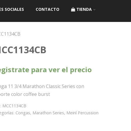
ES SOCIALES
CONTACTO
TIENDA
CC1134CB
CC1134CB
gistrate para ver el precio
ga 11 3/4 Marathon Classic Series con
orte color coffee burst
:
MCC1134CB
egorías:
Congas
,
Marathon Series
,
Meinl Percussion