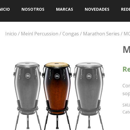
NICIO
NOSOTROS
MARCAS
NOVEDADES
RED
Inicio
/
Meinl Percussion
/
Congas
/
Marathon Series
/ M
M
Re
Con
sop
SKU
Cat