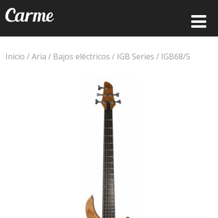
Inicio
/
Aria
/
Bajos eléctricos
/
IGB Series
/ IGB68/5