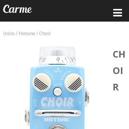
Inicio
/
Hotone
/ Choir
CH
OI
R