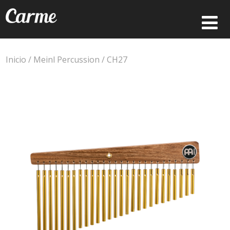
Inicio
/
Meinl Percussion
/ CH27