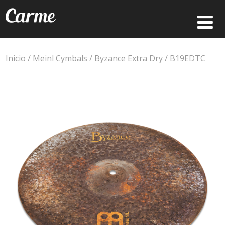
Inicio
/
Meinl Cymbals
/
Byzance Extra Dry
/ B19EDTC