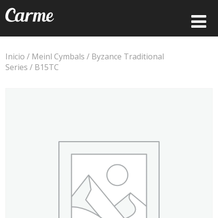
Inicio
/
Meinl Cymbals
/
Byzance Traditional
Series
/ B15TC