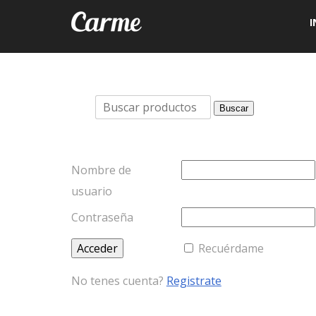
I
Buscar
Buscar
por:
Nombre de
usuario
Contraseña
Recuérdame
No tenes cuenta?
Registrate