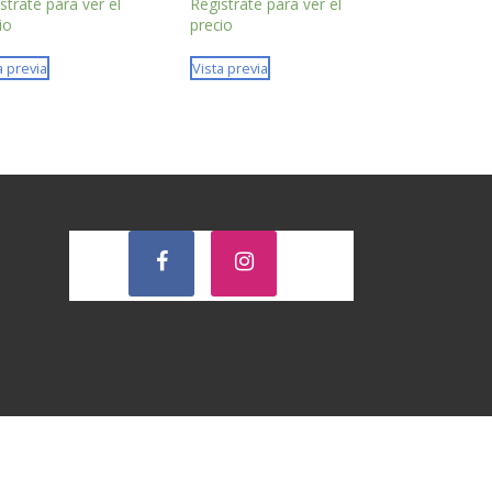
strate para ver el
Registrate para ver el
io
precio
a previa
Vista previa